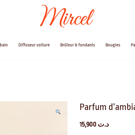
Adorable, Vrai, Parfait
Mircel
 bain
Diffuseur voiture
Brûleur & fondants
Bougies
Pa
Parfum d’ambi
15,900
د.ت