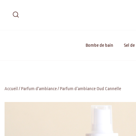
Skip
to
content
Bombe de bain
Sel de
Accueil
/
Parfum d'ambiance
/ Parfum d’ambiance Oud Cannelle