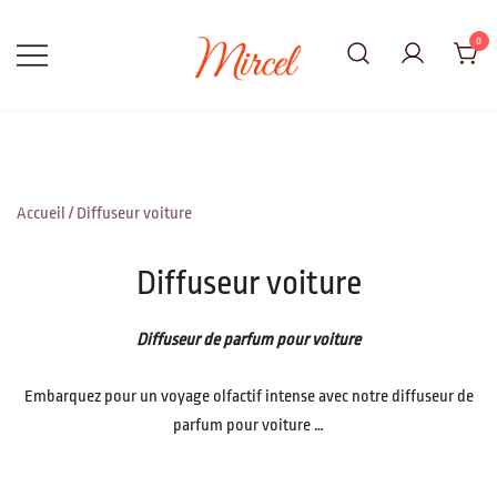
Skip
to
0
content
Adorable, Vrai, Parfait
Mircel
Accueil
/ Diffuseur voiture
Diffuseur voiture
Diffuseur de parfum pour voiture
Embarquez pour un voyage olfactif intense avec notre diffuseur de
parfum pour voiture …