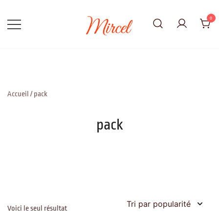
Skip
to
0
content
Adorable, Vrai, Parfait
Mircel
Accueil
/ pack
pack
Voici le seul résultat